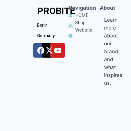
Navigation
About
PROBITE
HOME
Learn
Shop
Berlin
more
Website
about
Germany
our
brand
and
what
inspires
us.