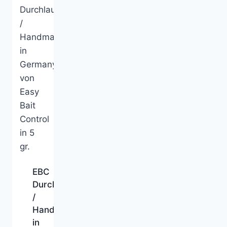
EBC
Durchlaufblinker
/
Handmade
in