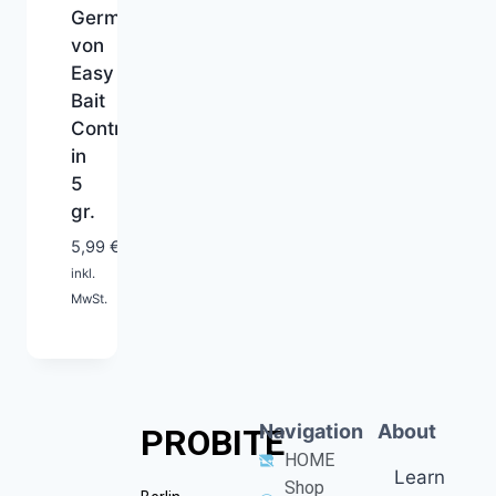
Germany
von
Easy
Bait
Control
in
5
gr.
1-
5,99
€
2
inkl.
Tage
MwSt.
Navigation
About
PROBITE
HOME
Learn
Shop