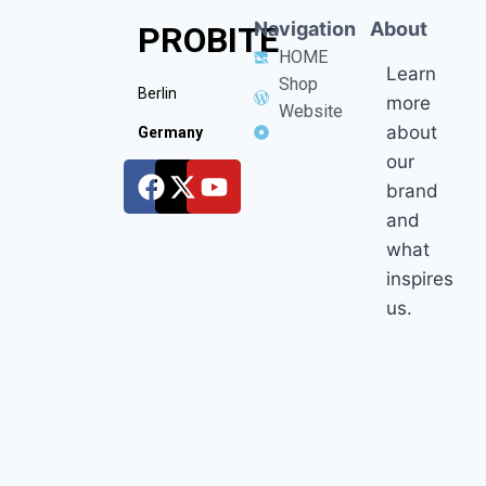
Navigation
About
PROBITE
HOME
Learn
Shop
Berlin
more
Website
about
Germany
our
brand
and
what
inspires
us.