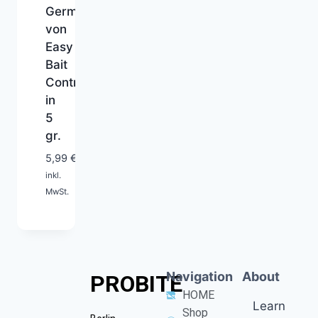
Germany
von
Easy
Bait
Control
in
5
gr.
1-
5,99
€
2
inkl.
Tage
MwSt.
Navigation
About
PROBITE
HOME
Learn
Shop