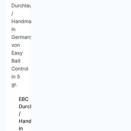
EBC
Durchlaufblinker
/
Handmade
in