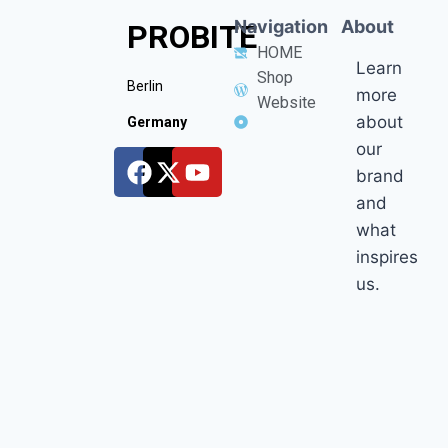
Navigation
About
PROBITE
HOME
Learn
Shop
Berlin
more
Website
about
Germany
our
brand
and
what
inspires
us.