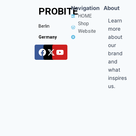
Navigation
About
PROBITE
HOME
Learn
Shop
Berlin
more
Website
about
Germany
our
brand
and
what
inspires
us.