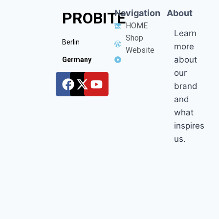
Navigation
About
PROBITE
HOME
Learn
Shop
Berlin
more
Website
about
Germany
our
brand
and
what
inspires
us.