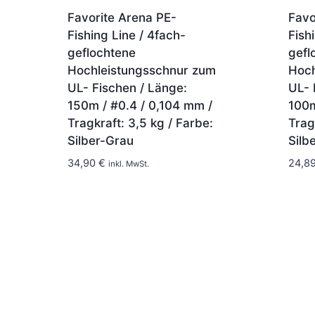
Favorite Arena PE-
Favo
Fishing Line / 4fach-
Fish
geflochtene
gefl
Hochleistungsschnur zum
Hoch
UL- Fischen / Länge:
UL- 
150m / #0.4 / 0,104 mm /
100m
Tragkraft: 3,5 kg / Farbe:
Trag
Silber-Grau
Silb
1-2 Tage
34,90
€
24,8
inkl. MwSt.