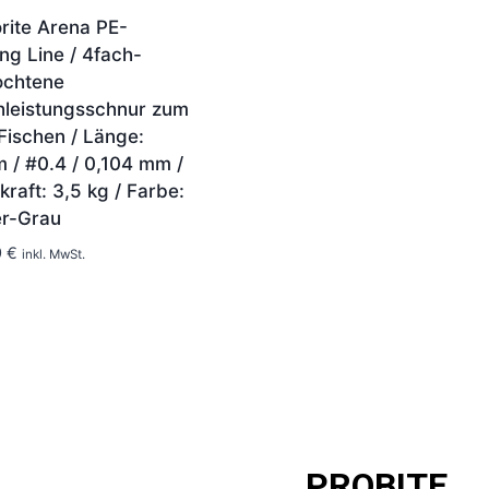
1-2 Tage
rite Arena PE-
ing Line / 4fach-
ochtene
leistungsschnur zum
Fischen / Länge:
 / #0.4 / 0,104 mm /
kraft: 3,5 kg / Farbe:
er-Grau
1-2 Tage
9
€
inkl. MwSt.
PROBITE