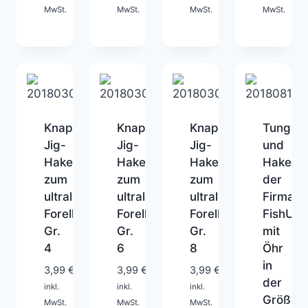
MwSt.
MwSt.
MwSt.
MwSt.
Knapek
Knapek
Knapek
Tungste
Jig-
Jig-
Jig-
und
Haken
Haken
Haken
Haken
zum
zum
zum
der
ultraleichten
ultraleichten
ultraleichten
Firma
Forellenfischen
Forellenfischen
Forellenfischen
FishUp
Gr.
Gr.
Gr.
mit
1-
1-
4
6
8
Öhr
2
2
1-
in
Tage
Tage
3,99
€
3,99
€
3,99
€
2
der
inkl.
inkl.
inkl.
Tage
Größe
MwSt.
MwSt.
MwSt.
1-