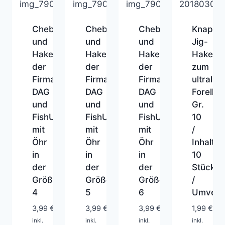
Cheburashkas
Cheburashkas
Cheburashkas
Knapek
und
und
und
Jig-
Haken
Haken
Haken
Haken
der
der
der
zum
Firma
Firma
Firma
ultralei
DAG
DAG
DAG
Forellen
und
und
und
Gr.
FishUp
FishUp
FishUp
10
mit
mit
mit
/
Öhr
Öhr
Öhr
Inhalt:
in
in
in
10
der
der
der
Stück
Größe
Größe
Größe
/
1-
1-
1-
4
5
6
Umverp
2
2
2
1-
Tage
Tage
Tage
3,99
€
3,99
€
3,99
€
1,99
€
2
inkl.
inkl.
inkl.
inkl.
Tage