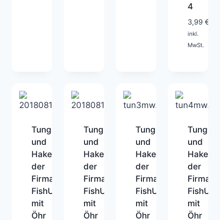
4
2
Tage
3,99
€
inkl.
MwSt.
Tungsten
Tungsten
Tungsten
Tungste
und
und
und
und
Haken
Haken
Haken
Haken
der
der
der
der
Firma
Firma
Firma
Firma
FishUp
FishUp
FishUp
FishUp
mit
mit
mit
mit
Öhr
Öhr
Öhr
Öhr