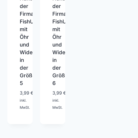
der
der
Firma
Firma
FishUp
FishUp
mit
mit
Öhr
Öhr
und
und
Widerhaken
Widerhaken
in
in
der
der
Größe
Größe
1-
1-
5
6
2
2
Tage
Tage
3,99
€
3,99
€
inkl.
inkl.
MwSt.
MwSt.