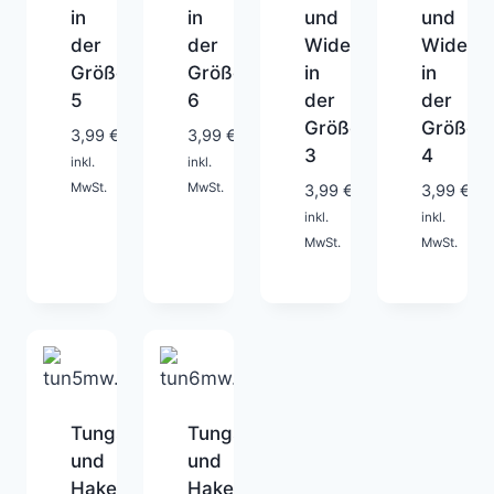
in
in
und
und
der
der
Widerhaken
Widerh
Größe
Größe
in
in
1-
1-
5
6
der
der
2
2
Größe
Größe
Tage
Tage
3,99
€
3,99
€
3
4
inkl.
inkl.
1-
1-
MwSt.
MwSt.
3,99
€
3,99
€
2
2
inkl.
inkl.
Tage
Tage
MwSt.
MwSt.
Tungsten
Tungsten
und
und
Haken
Haken