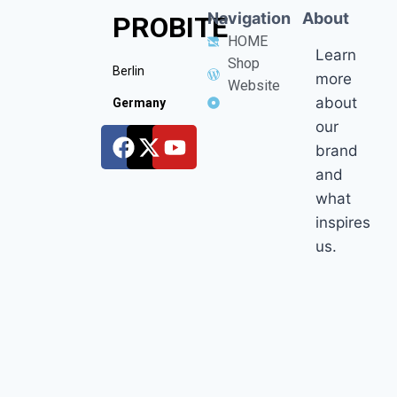
Navigation
About
PROBITE
HOME
Learn
Shop
Berlin
more
Website
about
Germany
our
brand
and
what
inspires
us.