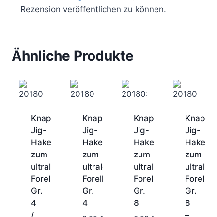
Rezension veröffentlichen zu können.
Ähnliche Produkte
Knapek
Knapek
Knapek
Knapek
Jig-
Jig-
Jig-
Jig-
Haken
Haken
Haken
Haken
zum
zum
zum
zum
ultraleichten
ultraleichten
ultraleichten
ultralei
Forellenfischen
Forellenfischen
Forellenfischen
Forellen
Gr.
Gr.
Gr.
Gr.
1-
2
4
4
8
8
1-
Tage
/
–
2