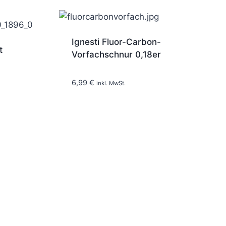
Ignesti Fluor-Carbon-
t
Vorfachschnur 0,18er
1-2 Tage
6,99
€
inkl. MwSt.