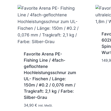
Favo
602X
Spin
Wurf
Favorite Arena PE-
Fishing Line / 4fach-
149,
geflochtene
Hochleistungsschnur zum
UL- Fischen / Länge:
150m / #0.2 / 0,076 mm /
Tragkraft: 2,1 kg / Farbe:
Silber-Grau
1-2 Tage
34,90
€
inkl. MwSt.