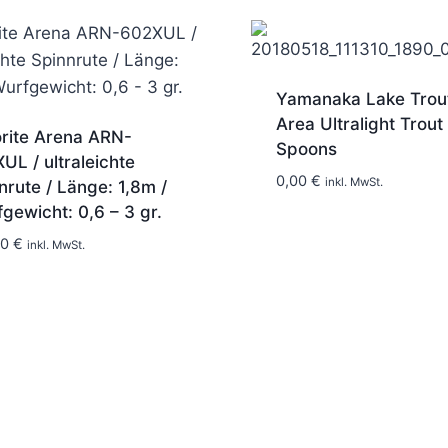
Yamanaka Lake Trou
Area Ultralight Trout
rite Arena ARN-
Spoons
UL / ultraleichte
0,00
€
inkl. MwSt.
nrute / Länge: 1,8m /
1-2 Tage
gewicht: 0,6 – 3 gr.
90
€
inkl. MwSt.
1-2 Tage