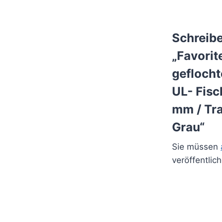
Schreibe
„Favorit
gefloch
UL- Fisc
mm / Tra
Grau“
Sie müssen
veröffentlic