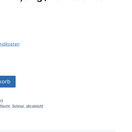
ndkosten
korb
rt
flecht
,
Schnur
,
ultraleicht