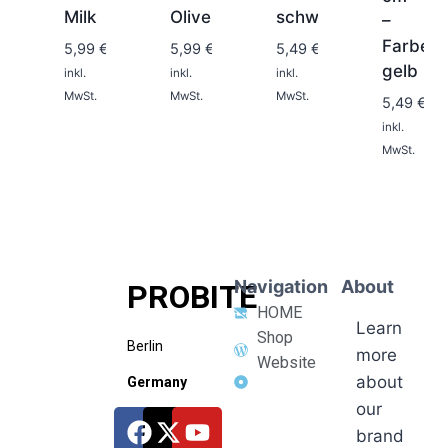
2
2
2
Milk
Olive
schwarz
–
Tage
Tage
Tage
Farbe:
5,99
€
5,99
€
5,49
€
gelb
1-
inkl.
inkl.
inkl.
2
MwSt.
MwSt.
MwSt.
5,49
€
Tage
inkl.
MwSt.
Navigation
About
PROBITE
HOME
Learn
Shop
Berlin
more
Website
about
Germany
our
brand