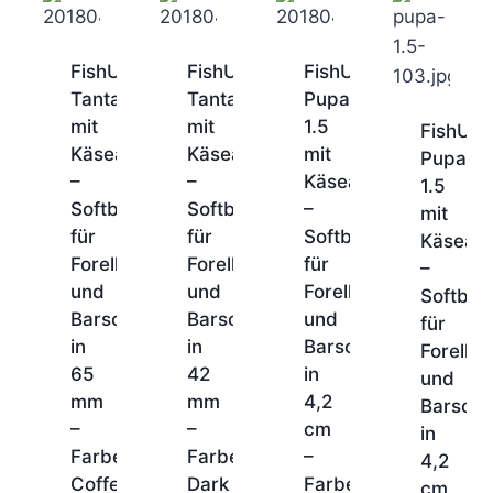
FishUp
FishUp
FishUp
Tanta
Tanta
Pupa
mit
mit
1.5
FishUp
Käsearoma
Käsearoma
mit
Pupa
–
–
Käsearoma
1.5
Softbait
Softbait
–
mit
für
für
Softbait
Käsear
Forelle
Forelle
für
–
und
und
Forelle
Softbait
Barsch
Barsch
und
für
in
in
Barsch
Forelle
65
42
in
und
mm
mm
4,2
Barsch
–
–
cm
in
Farbe:
Farbe:
–
4,2
Coffee
Dark
Farbe:
1-
1-
1-
cm