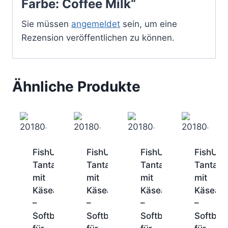
Farbe: Coffee Milk“
Sie müssen
angemeldet
sein, um eine
Rezension veröffentlichen zu können.
Ähnliche Produkte
FishUp
FishUp
FishUp
FishUp
Tanta
Tanta
Tanta
Tanta
mit
mit
mit
mit
Käsearoma
Käsearoma
Käsearoma
Käsear
–
–
–
–
Softbait
Softbait
Softbait
Softbait