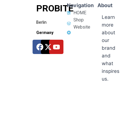
Navigation
About
PROBITE
HOME
Learn
Shop
Berlin
more
Website
about
Germany
our
brand
and
what
inspires
us.