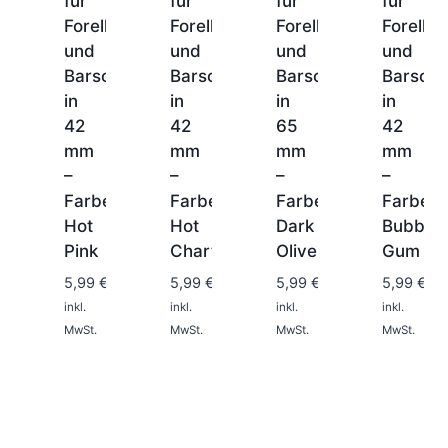
für
für
für
für
Forelle
Forelle
Forelle
Forelle
und
und
und
und
Barsch
Barsch
Barsch
Barsch
in
in
in
in
42
42
65
42
mm
mm
mm
mm
–
–
–
–
Farbe:
Farbe:
Farbe:
Farbe:
Hot
Hot
Dark
Bubble
1-
2
Pink
Chartreuse
Olive
Gum
1-
1-
1-
Tage
2
2
2
5,99
€
5,99
€
5,99
€
5,99
€
Tage
Tage
Tage
inkl.
inkl.
inkl.
inkl.
MwSt.
MwSt.
MwSt.
MwSt.