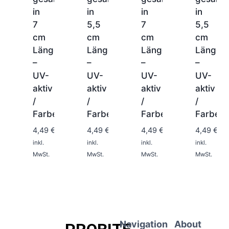
in
in
in
in
7
5,5
7
5,5
cm
cm
cm
cm
Länge
Länge
Länge
Länge
–
–
–
–
UV-
UV-
UV-
UV-
aktiv
aktiv
aktiv
aktiv
/
/
/
/
1-
1-
1-
1-
2
2
2
2
Farbe:0207
Farbe:013
Farbe:0200
Farbe:0
Tage
Tage
Tage
Tage
4,49
€
4,49
€
4,49
€
4,49
€
inkl.
inkl.
inkl.
inkl.
MwSt.
MwSt.
MwSt.
MwSt.
Navigation
About