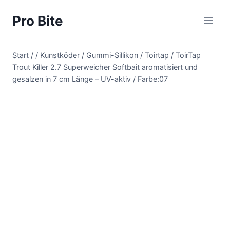
Pro Bite
Start
/
/
Kunstköder
/
Gummi-Sillikon
/
Toirtap
/
ToirTap
Trout Killer 2.7 Superweicher Softbait aromatisiert und
gesalzen in 7 cm Länge – UV-aktiv / Farbe:07