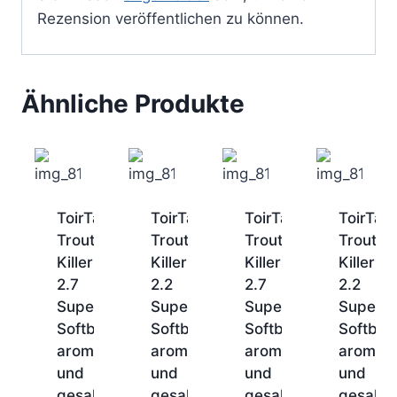
Rezension veröffentlichen zu können.
Ähnliche Produkte
ToirTap
ToirTap
ToirTap
ToirTap
Trout
Trout
Trout
Trout
Killer
Killer
Killer
Killer
2.7
2.2
2.7
2.2
Superweicher
Superweicher
Superweicher
Superwe
Softbait
Softbait
Softbait
Softbait
aromatisiert
aromatisiert
aromatisiert
aromatis
und
und
und
und
gesalzen
gesalzen
gesalzen
gesalze