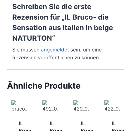
Schreiben Sie die erste
Rezension für „IL Bruco- die
Sensation aus Italien in beige
NATURTON“
Sie müssen
angemeldet
sein, um eine
Rezension veröffentlichen zu können.
Ähnliche Produkte
IL
IL
IL
IL
Bruco-
Bruco-
Bruco-
Bruco-