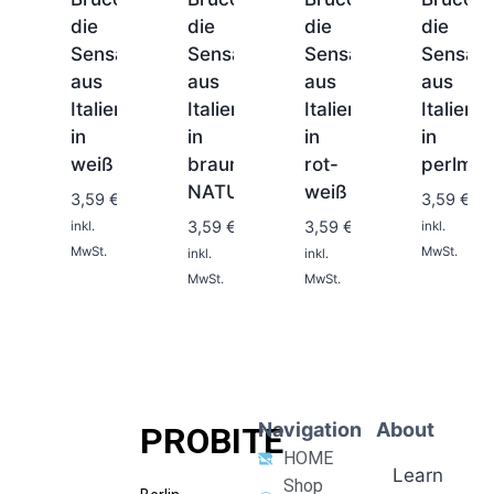
die
die
die
die
Sensation
Sensation
Sensation
Sensati
aus
aus
aus
aus
Italien
Italien
Italien
Italien
in
in
in
in
1-
1-
2
2
weiß
braun
rot-
perlmut
1-
1-
Tage
Tage
2
2
NATURTON
weiß
3,59
€
3,59
€
Tage
Tage
3,59
€
3,59
€
inkl.
inkl.
MwSt.
MwSt.
inkl.
inkl.
MwSt.
MwSt.
Navigation
About
PROBITE
HOME
Learn
Shop