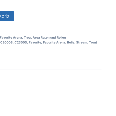
korb
Favorite Arena
,
Trout Area Ruten und Rollen
,
C2000S
,
C2500S
,
Favorite
,
Favorite Arena
,
Rolle
,
Stream
,
Trout