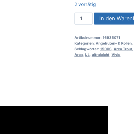
2 vorrätig
In den Waren
Artikelnummer:
16935071
Kategorien:
Angelruten- & Rollen
,
Schlagwörter:
1500S
,
Area Trout
Area
,
UL
,
ultraleicht
,
Vivid