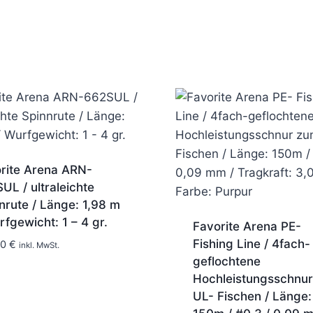
rite Arena ARN-
UL / ultraleichte
nrute / Länge: 1,98 m
rfgewicht: 1 – 4 gr.
Favorite Arena PE-
7-10 Tage
Fishing Line / 4fach-
90
€
inkl. MwSt.
geflochtene
Hochleistungsschnu
UL- Fischen / Länge: