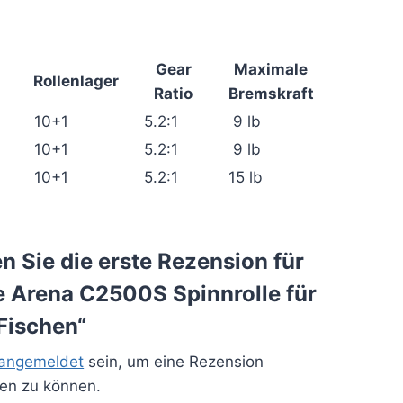
Gear
Maximale
Rollenlager
Ratio
Bremskraft
10+1
5.2:1
9 lb
10+1
5.2:1
9 lb
10+1
5.2:1
15 lb
n Sie die erste Rezension für
e Arena C2500S Spinnrolle für
Fischen“
angemeldet
sein, um eine Rezension
hen zu können.