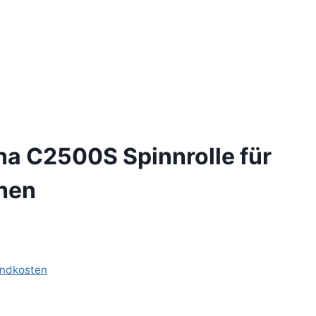
na C2500S Spinnrolle für
chen
ndkosten