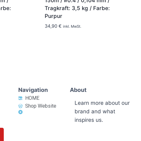
mm /
150m / #0.4 / 0,104 mm /
arbe:
Tragkraft: 3,5 kg / Farbe:
Purpur
1-2 Tage
34,90
€
inkl. MwSt.
Navigation
About
HOME
Learn more about our
Shop Website
brand and what
inspires us.