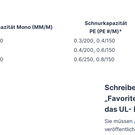
Schnurkapazität
azität Mono (MM/М)
PE (PE #/М)*
00
0.3/200, 0.4/150
5
0.4/200, 0.6/150
30
0.6/250, 0.8/150
Schreibe
„Favorit
das UL- 
Sie müssen
veröffentlic