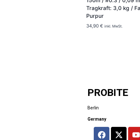
150m / #0.3 / 0,09 
Tragkraft: 3,0 kg / F
Purpur
1-2 Tage
34,90
€
inkl. MwSt.
PROBITE
Berlin
Germany