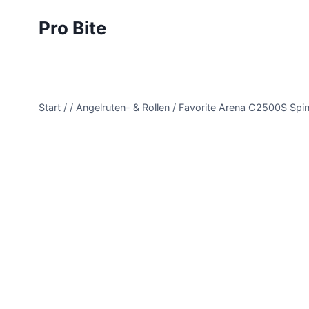
Pro Bite
Start
/
/
Angelruten- & Rollen
/
Favorite Arena C2500S Spinn