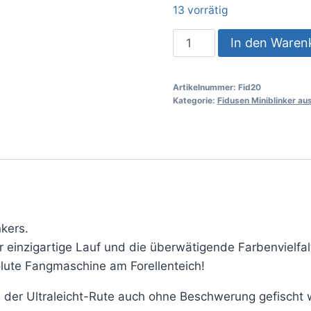
13 vorrätig
In den Waren
Artikelnummer:
Fid20
Kategorie:
Fidusen Miniblinker a
nkers.
r einzigartige Lauf und die überwätigende Farbenvielfa
olute Fangmaschine am Forellenteich!
n der Ultraleicht-Rute auch ohne Beschwerung gefischt