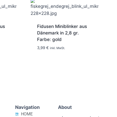
aus
Fidusen Miniblinker aus
Dänemark in 2,8 gr.
Farbe: gold
3,99
€
inkl. MwSt.
1-2 Tage
Navigation
About
HOME