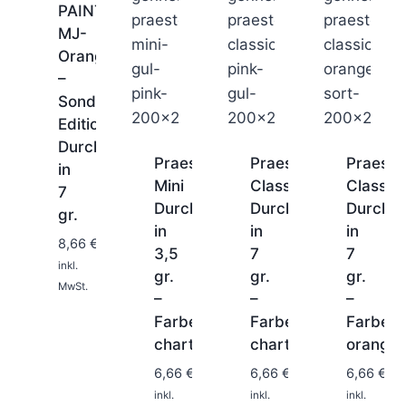
PAINTED
MJ-
Orange
–
Sonder-
Edition
Durchlaufblinker
Praesten
Praesten
Praeste
in
Mini
Classic
Classic
7
1-
Durchlaufblinker
Durchlaufblinker
Durchla
2
gr.
in
in
in
Tage
8,66
€
3,5
7
7
inkl.
gr.
gr.
gr.
MwSt.
–
–
–
Farbe:
Farbe:
Farbe:
1-
1-
1-
2
2
2
chartreuse/pink
chartreuse/pink
orange/
Tage
Tage
Tage
6,66
€
6,66
€
6,66
€
inkl.
inkl.
inkl.