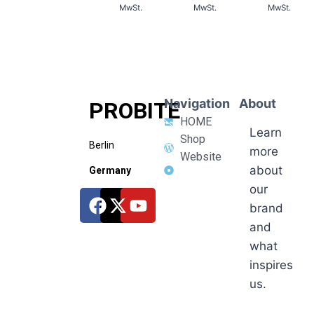
MwSt.
MwSt.
MwSt.
Navigation
About
PROBITE
HOME
Learn
Shop
Berlin
more
Website
about
Germany
our
brand
and
what
inspires
us.