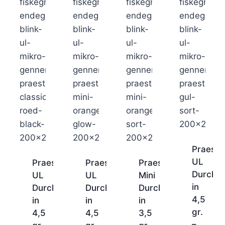
Praeste
UL
Praesten
Praesten
Praesten
Durchla
UL
UL
Mini
in
Durchlaufblinker
Durchlaufblinker
Durchlaufblinker
4,5
in
in
in
gr.
4,5
4,5
3,5
–