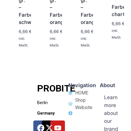
gr.
gr.
gr.
Farbe:
1-
–
–
–
2
chartre
Farbe:
Farbe:
Farbe:
1-
1-
1-
Tage
2
2
2
schwarz/rot
orange/selbstleuchtend
orange/schwarz
6,66
€
Tage
Tage
Tage
inkl.
6,66
€
6,66
€
6,66
€
MwSt.
inkl.
inkl.
inkl.
MwSt.
MwSt.
MwSt.
Navigation
About
PROBITE
HOME
Learn
Shop
Berlin
more
Website
about
Germany
our
brand