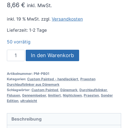
8,66
€
inkl. MwSt.
inkl. 19 % MwSt.
zzgl.
Versandkosten
Lieferzeit:
1-2 Tage
50 vorrätig
In den Warenkorb
Artikelnummer:
PM-PB01
Kategorien:
Custom Painted - handlackiert
,
Praesten
Durchlaufblinker aus Dänemark
Schlagwörter:
Custom Painted
,
Dänemark
,
Durchlaufblinker
,
Fidusen
,
Gennemloeber
,
limitiert
,
Nightclown
,
Praesten
,
Sonder
Edition
,
ultraleicht
Beschreibung