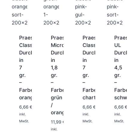
Praesten
Praesten
Praesten
Praeste
Classic
Micro
Classic
UL
Durchlaufblinker
Durchlaufblinker
Durchlaufblinker
Durchla
in
in
in
in
7
1,8
7
4,5
gr.
gr.
gr.
gr.
–
–
–
–
Farbe:
Farbe:
Farbe:
Farbe:
1-
1-
1-
2
2
2
orange/schwarz
grün
chartreuse/pink
schwarz
Tage
Tage
Tage
/
1-
6,66
€
6,66
€
6,66
€
2
orange
inkl.
inkl.
inkl.
Tage
MwSt.
MwSt.
MwSt.
11,99
€
inkl.