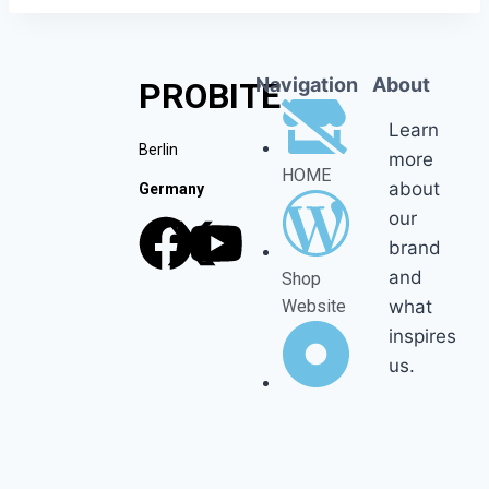
Navigation
About
PROBITE
Learn
Berlin
more
HOME
about
Germany
our
brand
and
Shop
what
Website
inspires
us.