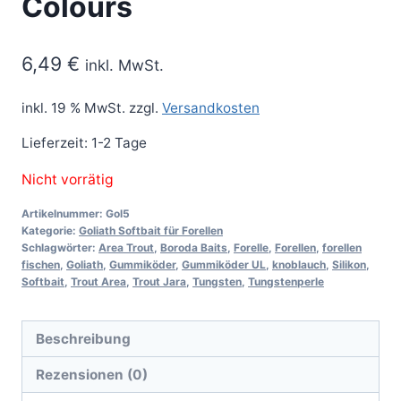
Colours
6,49
€
inkl. MwSt.
inkl. 19 % MwSt.
zzgl.
Versandkosten
Lieferzeit:
1-2 Tage
Nicht vorrätig
Artikelnummer:
Gol5
Kategorie:
Goliath Softbait für Forellen
Schlagwörter:
Area Trout
,
Boroda Baits
,
Forelle
,
Forellen
,
forellen
fischen
,
Goliath
,
Gummiköder
,
Gummiköder UL
,
knoblauch
,
Silikon
,
Softbait
,
Trout Area
,
Trout Jara
,
Tungsten
,
Tungstenperle
Beschreibung
Rezensionen (0)