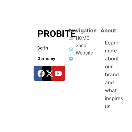
Navigation
About
PROBITE
HOME
Learn
Shop
Berlin
more
Website
about
Germany
our
brand
and
what
inspires
us.