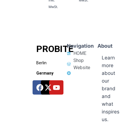
inkl.
MwSt.
MwSt.
Navigation
About
PROBITE
HOME
Learn
Shop
Berlin
more
Website
about
Germany
our
brand
and
what
inspires
us.