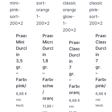
Praesten
Praesten
Praeste
Mini
Micro
Classic
Praesten
Durchlaufblinker
Durchlaufblinker
Durchla
Classic
in
in
in
Durchlaufblinker
3,5
1,8
7
in
gr.
gr.
gr.
7
–
–
–
gr.
Farbe:
Farbe:
Farbe:
1-
–
2
pink/schwarz
schwarz
pink/sc
Farbe:
1-
1-
Tage
/
1-
2
orange/selbstleucht
2
6,66
€
6,66
€
2
orange
Tage
Tage
inkl.
inkl.
6,66
€
Tage
MwSt.
MwSt.
11,99
€
inkl.