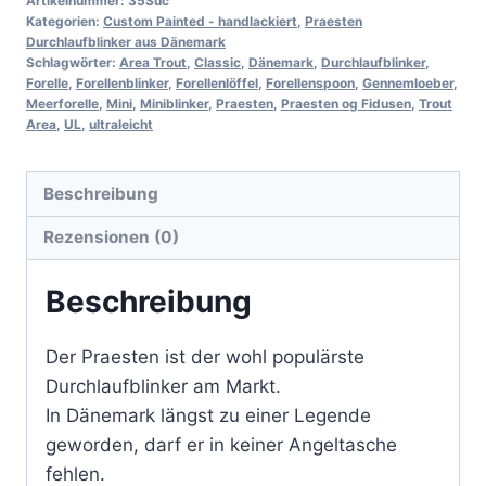
Artikelnummer:
35Suc
Kategorien:
Custom Painted - handlackiert
,
Praesten
Durchlaufblinker aus Dänemark
Schlagwörter:
Area Trout
,
Classic
,
Dänemark
,
Durchlaufblinker
,
Forelle
,
Forellenblinker
,
Forellenlöffel
,
Forellenspoon
,
Gennemloeber
,
Meerforelle
,
Mini
,
Miniblinker
,
Praesten
,
Praesten og Fidusen
,
Trout
Area
,
UL
,
ultraleicht
Beschreibung
Rezensionen (0)
Beschreibung
Der Praesten ist der wohl populärste
Durchlaufblinker am Markt.
In Dänemark längst zu einer Legende
geworden, darf er in keiner Angeltasche
fehlen.