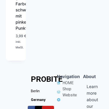
Farbe:
schwarz
mit
pinken
1-
Punkten
2
Tage
3,99
€
inkl.
MwSt.
Navigation
About
PROBITE
HOME
Learn
Shop
Berlin
more
Website
about
Germany
our