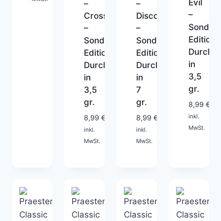
Evil
–
–
–
Crossover
Disco
Sonder-
–
–
Edition
Sonder-
Sonder-
Durchla
Edition
Edition
in
Durchlaufblinker
Durchlaufblinker
3,5
in
in
gr.
3,5
7
1-
gr.
gr.
8,99
€
2
1-
1-
inkl.
Tage
8,99
€
8,99
€
2
2
MwSt.
inkl.
inkl.
Tage
Tage
MwSt.
MwSt.