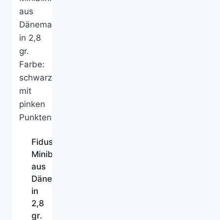
Fidusen
Miniblinker
aus
Dänemark
in
2,8
gr.