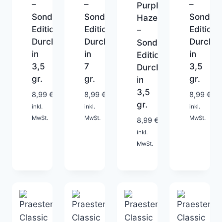
–
–
–
Purple
Sonder-
Sonder-
Sonder-
Haze
Edition
Edition
Edition
–
Durchlaufblinker
Durchlaufblinker
Durchla
Sonder-
in
in
in
Edition
3,5
7
3,5
Durchlaufblinker
gr.
gr.
gr.
in
1-
1-
1-
3,5
8,99
€
8,99
€
8,99
€
2
2
2
gr.
inkl.
inkl.
inkl.
Tage
Tage
Tage
1-
MwSt.
MwSt.
MwSt.
8,99
€
2
inkl.
Tage
MwSt.