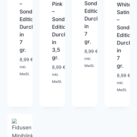
Sonder-
–
Pink
White
Edition
Sonder-
–
Satin
Durchlaufblinker
Edition
Sonder-
–
in
Durchlaufblinker
Edition
Sonder-
7
in
Durchlaufblinker
Edition
gr.
7
in
Durchla
1-
1-
gr.
3,5
in
8,99
€
2
1-
2
gr.
7
Tage
inkl.
2
Tage
8,99
€
gr.
MwSt.
Tage
8,99
€
inkl.
1-
MwSt.
inkl.
8,99
€
2
MwSt.
inkl.
Tage
MwSt.