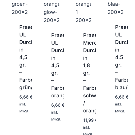
Praesten
Praeste
UL
UL
Praesten
Praesten
Durchlaufblinker
Durchla
UL
Micro
in
in
Durchlaufblinker
Durchlaufblinker
4,5
4,5
in
in
gr.
gr.
4,5
1,8
–
–
gr.
gr.
Farbe:
Farbe:
1-
1-
–
–
2
2
grün/pink
blau/ch
Farbe:
Farbe:
1-
Tage
Tage
2
orange/selbstleuchtend
schwarz
6,66
€
6,66
€
Tage
/
1-
inkl.
inkl.
6,66
€
2
orange
MwSt.
MwSt.
inkl.
Tage
MwSt.
11,99
€
inkl.
MwSt.