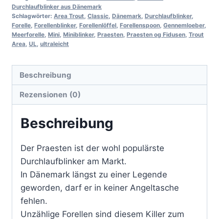
Durchlaufblinker aus Dänemark
Schlagwörter:
Area Trout
,
Classic
,
Dänemark
,
Durchlaufblinker
,
Forelle
,
Forellenblinker
,
Forellenlöffel
,
Forellenspoon
,
Gennemloeber
,
Meerforelle
,
Mini
,
Miniblinker
,
Praesten
,
Praesten og Fidusen
,
Trout
Area
,
UL
,
ultraleicht
Beschreibung
Rezensionen (0)
Beschreibung
Der Praesten ist der wohl populärste
Durchlaufblinker am Markt.
In Dänemark längst zu einer Legende
geworden, darf er in keiner Angeltasche
fehlen.
Unzählige Forellen sind diesem Killer zum