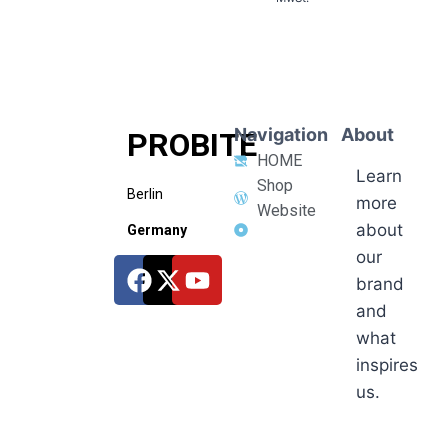
Navigation
About
PROBITE
HOME
Learn
Shop
Berlin
more
Website
about
Germany
our
brand
and
what
inspires
us.