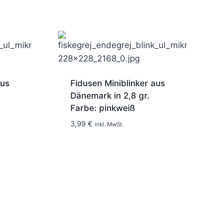
aus
Fidusen Miniblinker aus
Dänemark in 2,8 gr.
Farbe: pinkweiß
1-2 Tage
3,99
€
inkl. MwSt.