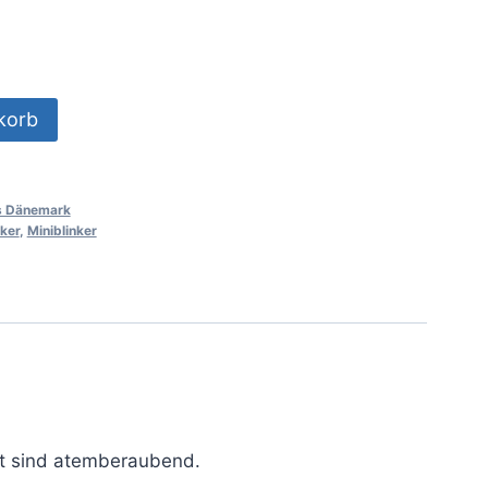
korb
us Dänemark
nker
,
Miniblinker
lt sind atemberaubend.