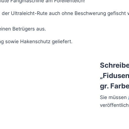
olute Fangmaschine am Forellenteich!
n der Ultraleicht-Rute auch ohne Beschwerung gefischt
einen Betrügers aus.
ng sowie Hakenschutz geliefert.
Schreibe
„Fidusen
gr. Farb
Sie müssen
veröffentlic