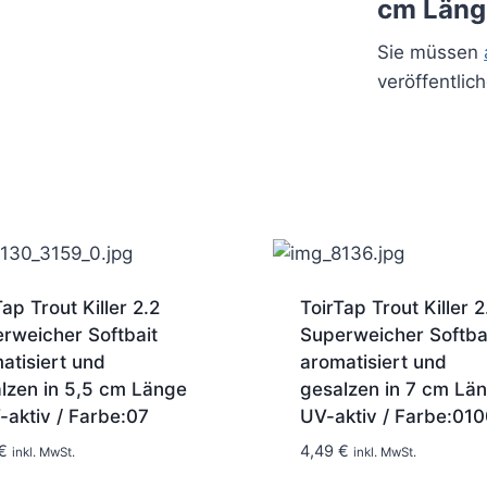
cm Länge
Sie müssen
veröffentlic
Tap Trout Killer 2.2
ToirTap Trout Killer 2
rweicher Softbait
Superweicher Softba
atisiert und
aromatisiert und
lzen in 5,5 cm Länge
gesalzen in 7 cm Län
-aktiv / Farbe:07
UV-aktiv / Farbe:010
1-2 Tage
1-2 Tage
€
4,49
€
inkl. MwSt.
inkl. MwSt.