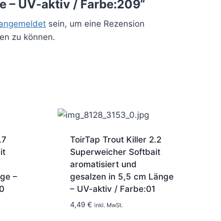
 – UV-aktiv / Farbe:209“
angemeldet
sein, um eine Rezension
hen zu können.
.7
ToirTap Trout Killer 2.2
it
Superweicher Softbait
aromatisiert und
ge –
gesalzen in 5,5 cm Länge
0
– UV-aktiv / Farbe:01
1-2 Tage
4,49
€
inkl. MwSt.