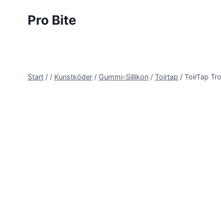
Pro Bite
Start
/
/
Kunstköder
/
Gummi-Sillikon
/
Toirtap
/
ToirTap Tro