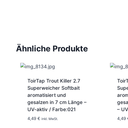
Ähnliche Produkte
ToirTap Trout Killer 2.7
Toir
Superweicher Softbait
Supe
aromatisiert und
arom
gesalzen in 7 cm Länge –
gesa
UV-aktiv / Farbe:021
– UV
1-2 Tage
4,49
€
4,49
inkl. MwSt.