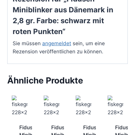
Miniblinker aus Dänemark in
2,8 gr. Farbe: schwarz mit
roten Punkten“
Sie müssen
angemeldet
sein, um eine
Rezension veröffentlichen zu können.
Ähnliche Produkte
Fidusen
Fidusen
Fidusen
Fidusen
Miniblinker
Miniblinker
Miniblinker
Miniblin