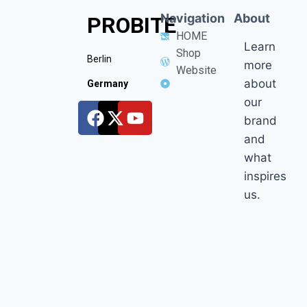
Navigation
About
PROBITE
HOME
Learn
Shop
Berlin
more
Website
about
Germany
our
brand
and
what
inspires
us.